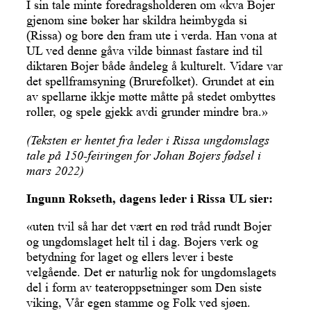
I sin tale minte foredragsholderen om «kva Bojer
gjenom sine bøker har skildra heimbygda si
(Rissa) og bore den fram ute i verda. Han vona at
UL ved denne gåva vilde binnast fastare ind til
diktaren Bojer både åndeleg å kulturelt. Vidare var
det spellframsyning (Brurefolket). Grundet at ein
av spellarne ikkje møtte måtte på stedet ombyttes
roller, og spele gjekk avdi grunder mindre bra.»
(Teksten er hentet fra leder i Rissa ungdomslags
tale på 150-feiringen for Johan Bojers fødsel i
mars 2022)
Ingunn Rokseth, dagens leder i Rissa UL sier:
«uten tvil så har det vært en rød tråd rundt Bojer
og ungdomslaget helt til i dag. Bojers verk og
betydning for laget og ellers lever i beste
velgående. Det er naturlig nok for ungdomslagets
del i form av teateroppsetninger som Den siste
viking, Vår egen stamme og Folk ved sjøen.