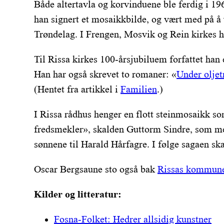
Både altertavla og korvinduene ble ferdig i 196
han signert et mosaikkbilde, og vært med på å 
Trøndelag. I Frengen, Mosvik og Rein kirkes ha
Til Rissa kirkes 100-årsjubiluem forfattet han 
Han har også skrevet to romaner: «
Under oljet
(Hentet fra artikkel i
Familien
.)
I Rissa rådhus henger en flott steinmosaikk so
fredsmekler», skalden Guttorm Sindre, som me
sønnene til Harald Hårfagre. I følge sagaen sk
Oscar Bergsaune sto også bak
Rissas kommune
Kilder og litteratur:
Fosna-Folket: Hedrer allsidig kunstner