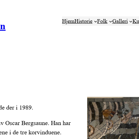
Hjem
Historie
Folk
Galleri
Ku
en
de der i 1989.
 av Oscar Bergsaune. Han har
ene i de tre korvinduene.