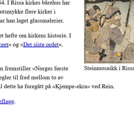
4. I Rissa kirkes bårehus har
utsmykke flere kirker i
r han laget glassmalerier.
et hefte om kirkens historie. I
reet
» og «
Det siste ordet
«.
Steinmosaikk i Riss
m fremstiller «Norges første
gler til fred mellom to av
al dette ha foregått på «Kjempe-ekra» ved Rein.
flagg
.