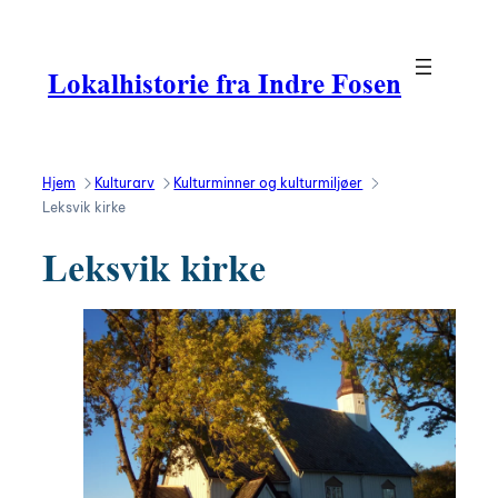
Hopp
til
innhold
Lokalhistorie fra Indre Fosen
Hjem
Kulturarv
Kulturminner og kulturmiljøer
Leksvik kirke
Leksvik kirke