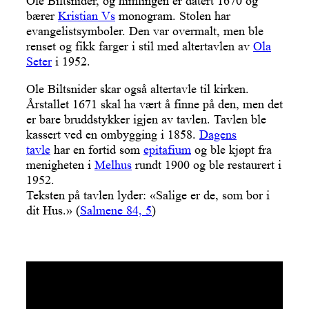
Ole Biltsnider, og himlingen er datert 1670 og
bærer
Kristian Vs
monogram. Stolen har
evangelistsymboler. Den var overmalt, men ble
renset og fikk farger i stil med altertavlen av
Ola
Seter
i 1952.
Ole Biltsnider skar også altertavle til kirken.
Årstallet 1671 skal ha vært å finne på den, men det
er bare bruddstykker igjen av tavlen. Tavlen ble
kassert ved en ombygging i 1858.
Dagens
tavle
har en fortid som
epitafium
og ble kjøpt fra
menigheten i
Melhus
rundt 1900 og ble restaurert i
1952.
Teksten på tavlen lyder: «Salige er de, som bor i
dit Hus.» (
Salmene 84, 5
)