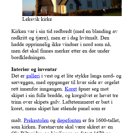
Leksvik kirke
Kirken var i sin tid rødbredt (med en blanding av
rødkritt og tjære), men er i dag hvitmalt. Den
hadde opprinnelig ikke vinduer i nord som nå,
men det skal finnes merker etter en dør under
bordkledningen.
Interiør og inventar
Det er
galleri
i vest og et lite stykke langs nord- og
sørveggen, med oppganger til hver side av orgelet
rett innenfor inngangen.
Koret
åpner seg mot
skipet i sin fulle bredde, og korgulvet er hevet tre
trinn over skipets gulv. Laftetømmeret er bart i
koret, mens skipet har stående panel som er
malt.
Prekestolen
og
døpefonten
er fra 1600-tallet,
som kirken. Førstnevnte skal være skåret av en