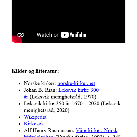
Kilder og litteratur:
Norske kirker:
norske-kirker.net
Johan B. Rian:
Leksvik kirke 300
år
(Leksvik menighetsråd, 1970)
Leksvik kirke 350 år 1670 – 2020 (Leksvik
menighetsråd, 2020)
Wikipedia
Kirkesøk
Alf Henry Rasmussen:
Våre kirker. Norsk
kirkeleksikon
(Vanebo forlag, 1993), s. 248