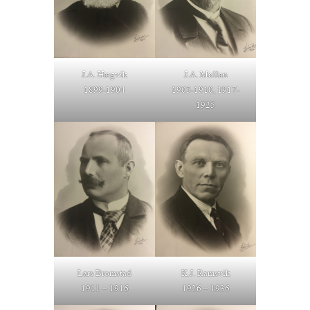
J.A. Hægvik
J.A. Mollan
1899-1904
1905-1910, 1917-
1925
Lars Bromstad
K.J. Ramsvik
1911 – 1916
1926 – 1936